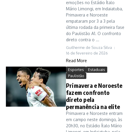
emoções no Estádio Ítalo
Mário Limongi, em Indaiatuba,
Primavera e Noroeste
empataram por 3 a 3 pela
última rodada da primeira fase
do Paulistão A1. O confronto
direto contra o ...
Guilherme de Souza Silva
16 de fevereiro de 2026
Read More
Esportes
Estaduais
Paulistão
Primavera e Noroeste
fazem confronto
direto pela
permanência na elite
Primavera e Noroeste entram
em campo neste domingo, às
20h30, no Estádio Ítalo Mário
Limongi, em Indaiatuba, pela