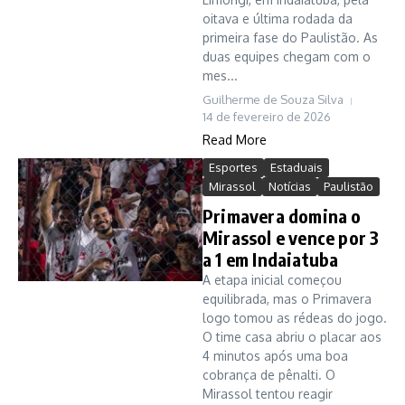
oitava e última rodada da
primeira fase do Paulistão. As
duas equipes chegam com o
mes...
Guilherme de Souza Silva
14 de fevereiro de 2026
Read More
Esportes
Estaduais
Mirassol
Notícias
Paulistão
Primavera domina o
Mirassol e vence por 3
a 1 em Indaiatuba
A etapa inicial começou
equilibrada, mas o Primavera
logo tomou as rédeas do jogo.
O time casa abriu o placar aos
4 minutos após uma boa
cobrança de pênalti. O
Mirassol tentou reagir