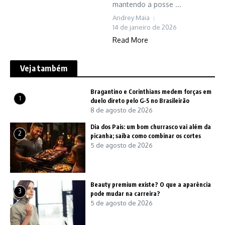
mantendo a posse ...
Andrey Maia
14 de janeiro de 2026
Read More
Veja também
Bragantino e Corinthians medem forças em
1
duelo direto pelo G-5 no Brasileirão
8 de agosto de 2026
Dia dos Pais: um bom churrasco vai além da
2
picanha; saiba como combinar os cortes
5 de agosto de 2026
Beauty premium existe? O que a aparência
3
pode mudar na carreira?
5 de agosto de 2026