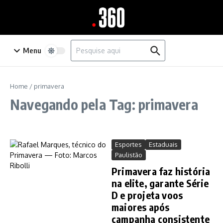
Ir para o conteúdo
Procurar por:
Menu
Home
/
primavera
Navegando pela Tag: primavera
Esportes
Estaduais
Paulistão
Primavera faz história
na elite, garante Série
D e projeta voos
maiores após
campanha consistente