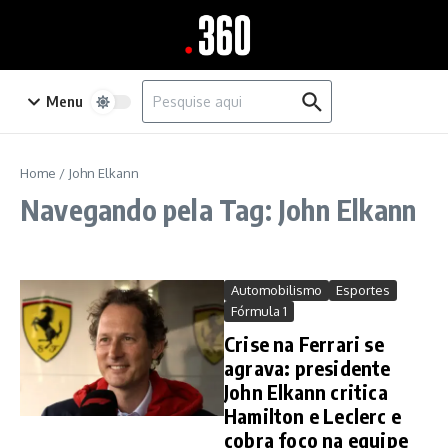
Ir para o conteúdo
Procurar por:
Menu
Home
/
John Elkann
Navegando pela Tag: John Elkann
Automobilismo
Esportes
Fórmula 1
Crise na Ferrari se
agrava: presidente
John Elkann critica
Hamilton e Leclerc e
cobra foco na equipe