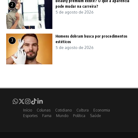
Beauty premium existe? O que a aparência
2
pode mudar na carreira?
5 de agosto de 2026
Homens dobram busca por procedimentos
3
estéticos
5 de agosto de 2026
Início
Colunas
Cotidiano
Cultura
Economia
Esportes
Fama
Mundo
Política
Saúde