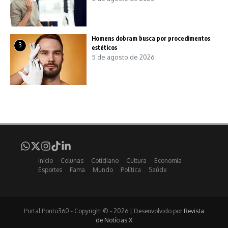
Homens dobram busca por procedimentos
3
estéticos
5 de agosto de 2026
Início
Colunas
Cotidiano
Cultura
Economia
Esportes
Fama
Mundo
Política
Saúde
Portal Ponto360 - Copyright © - 2026 | Desenvolvido por
Revista
de Notícias X