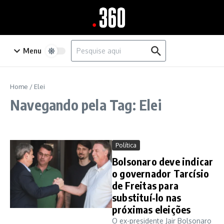
Ir para o conteúdo
Procurar por:
Menu
Home
/
Elei
Navegando pela Tag: Elei
Política
Bolsonaro deve indicar
o governador Tarcísio
de Freitas para
substituí-lo nas
próximas eleições
O ex-presidente Jair Bolsonaro