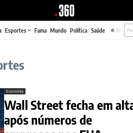
Proc
a
Esportes
Fama
Mundo
Política
Saúde
ortes
Economia
Wall Street fecha em alt
após números de