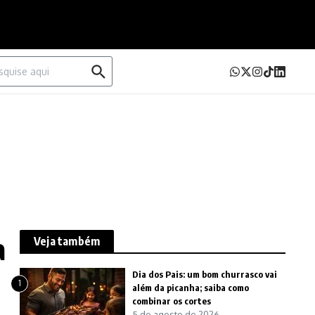
urar por:
a
Veja também
Dia dos Pais: um bom churrasco vai
1
além da picanha; saiba como
combinar os cortes
5 de agosto de 2026