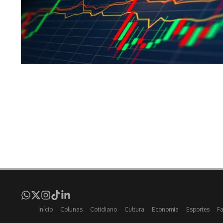
Início
Colunas
Cotidiano
Cultura
Economia
Esportes
F